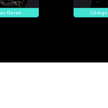
as Gerais
Código